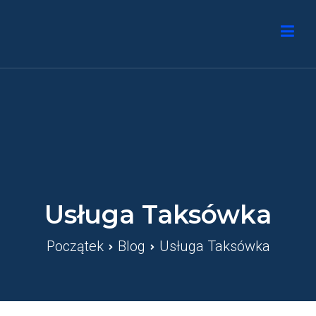
Przejdź
do
Vivataxi Radom
treści
Usługa Taksówka
Początek
Blog
Usługa Taksówka